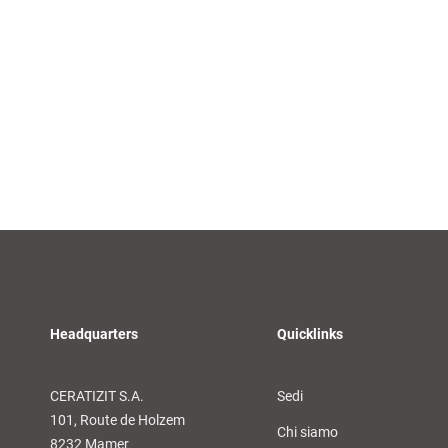
Headquarters
Quicklinks
CERATIZIT S.A.
Sedi
101, Route de Holzem
Chi siamo
8232 Mamer