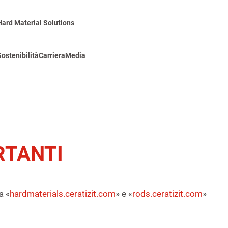
Hard Material Solutions
Sostenibilità
Carriera
Media
RTANTI
a «
hardmaterials.ceratizit.com
» e «
rods.ceratizit.com
»