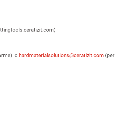
uttingtools.ceratizit.com)
forme) o
hardmaterialsolutions@ceratizit.com
(per