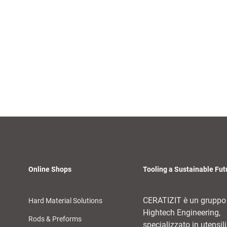
Online Shops
Tooling a Sustainable Fut
CERATIZIT è un gruppo
Hard Material Solutions
Hightech Engineering,
Rods & Preforms
specializzato in utensili