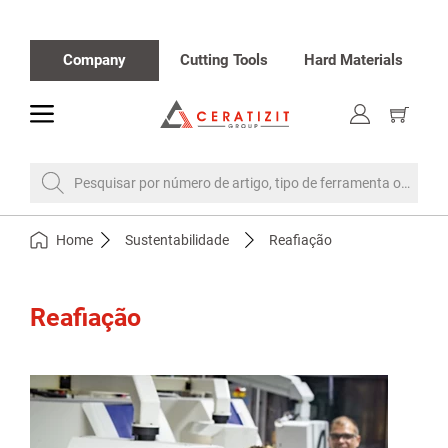
Company
Cutting Tools
Hard Materials
toggle
Mostrar
o
carrinho
de
compra
Pesquisar por número de artigo, tipo de ferramenta ou desi
Home
Sustentabilidade
Reafiação
Reafiação