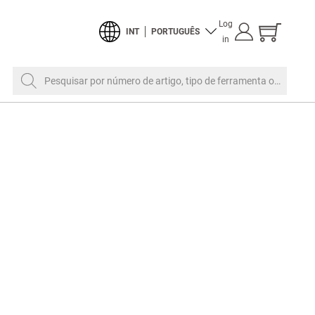
Mostrar
Log
INT
PORTUGUÊS
o
in
carrinho
de
compras
Pesquisar por número de artigo, tipo de ferramenta ou design