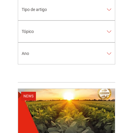
Tipo de artigo
Tópico
Ano
spañol
NEWS