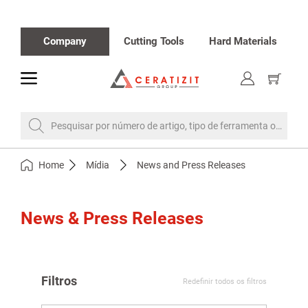
Company
Cutting Tools
Hard Materials
toggle
Mostrar
o
carrinho
de
compra
Pesquisar por número de artigo, tipo de ferramenta ou desi
Home
Mídia
News and Press Releases
News & Press Releases
Filtros
Redefinir todos os filtros