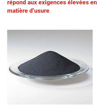
répond aux exigences élevées en
matière d’usure
spañol